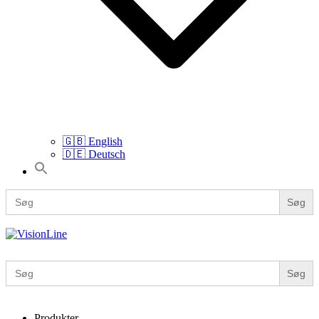
🇬🇧 English
🇩🇪 Deutsch
Search
for:
Search
for:
VisionLine
Search
for:
Produkter