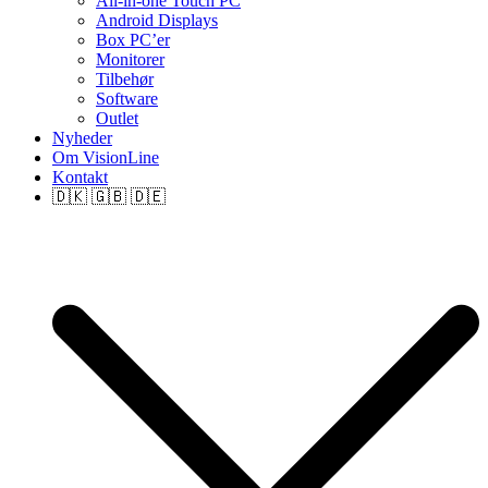
All-in-one Touch PC
Android Displays
Box PC’er
Monitorer
Tilbehør
Software
Outlet
Nyheder
Om VisionLine
Kontakt
🇩🇰 🇬🇧 🇩🇪