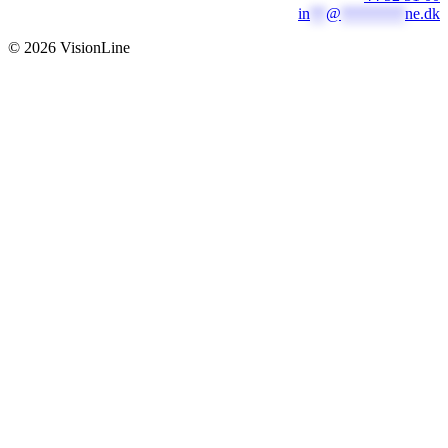
in
**
@
********
ne.dk
© 2026 VisionLine