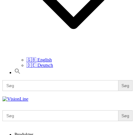
🇬🇧 English
🇩🇪 Deutsch
Search
for:
Search
for:
VisionLine
Search
for:
Produkter