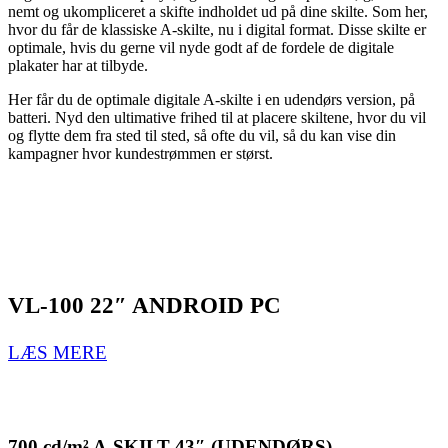
nemt og ukompliceret a skifte indholdet ud på dine skilte. Som her,
hvor du får de klassiske A-skilte, nu i digital format. Disse skilte er
optimale, hvis du gerne vil nyde godt af de fordele de digitale
plakater har at tilbyde.
Her får du de optimale digitale A-skilte i en udendørs version, på
batteri. Nyd den ultimative frihed til at placere skiltene, hvor du vil
og flytte dem fra sted til sted, så ofte du vil, så du kan vise din
kampagner hvor kundestrømmen er størst.
VL-100 22″ ANDROID PC
LÆS MERE
700 cd/m² A-SKILT 43″ (UDENDØRS)