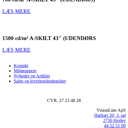
LÆS MERE
1500 cd/m² A-SKILT 43″ (UDENDØRS
LÆS MERE
Kontakt
Miljørapport
Nyheder og Artikler
Salgs og leveringsbetingelser
CVR. 27 23 48 28
VisionLine ApS
Hørkær 20, 3. sal
2730 Herlev
44 52 51 00