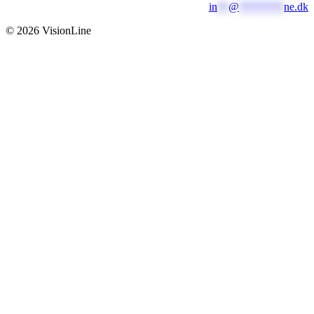
in
**
@
********
ne.dk
© 2026 VisionLine