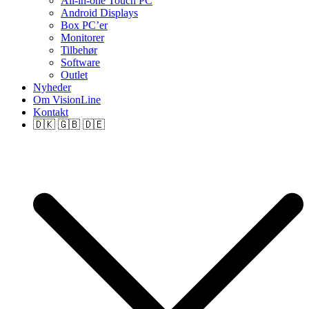
All-in-one Touch PC
Android Displays
Box PC’er
Monitorer
Tilbehør
Software
Outlet
Nyheder
Om VisionLine
Kontakt
🇩🇰 🇬🇧 🇩🇪