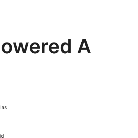
Powered A
las
id