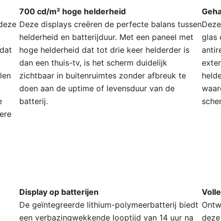
700 cd/m² hoge helderheid
Geha
 deze
Deze displays creëren de perfecte balans tussen
Deze
helderheid en batterijduur. Met een paneel met
glas
 dat
hoge helderheid dat tot drie keer helderder is
antir
dan een thuis-tv, is het scherm duidelijk
exter
len
zichtbaar in buitenruimtes zonder afbreuk te
held
doen aan de uptime of levensduur van de
waar
e
batterij.
sche
ere
Display op batterijen
Voll
De geïntegreerde lithium-polymeerbatterij biedt
Ontw
een verbazingwekkende looptijd van 14 uur na
deze