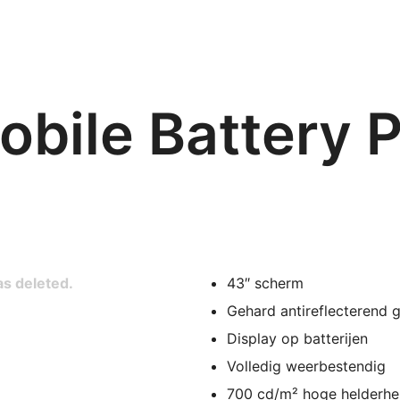
obile Battery 
as deleted.
43″ scherm
Gehard antireflecterend g
Display op batterijen
Volledig weerbestendig
700 cd/m² hoge helderhe