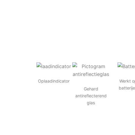
Oplaadindicator
Werkt o
batterij
Gehard
antireflecterend
glas