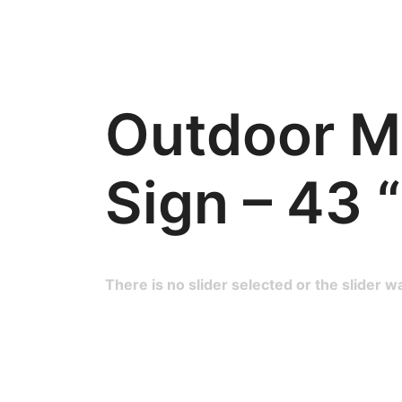
Outdoor M
Sign – 43 “
There is no slider selected or the slider w