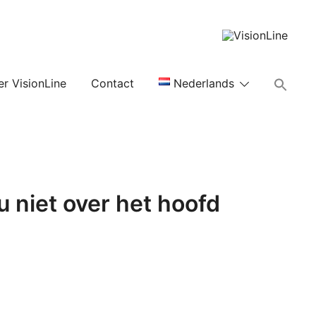
VisionLine
Zoek
er VisionLine
Contact
Nederlands
naar:
u niet over het hoofd