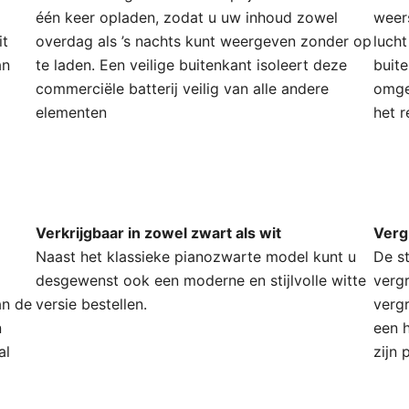
één keer opladen, zodat u uw inhoud zowel
weer
it
overdag als ’s nachts kunt weergeven zonder op
luch
an
te laden. Een veilige buitenkant isoleert deze
buite
commerciële batterij veilig van alle andere
omge
elementen
het r
Verkrijgbaar in zowel zwart als wit
Verg
Naast het klassieke pianozwarte model kunt u
De s
desgewenst ook een moderne en stijlvolle witte
verg
an de
versie bestellen.
vergr
n
een 
al
zijn 