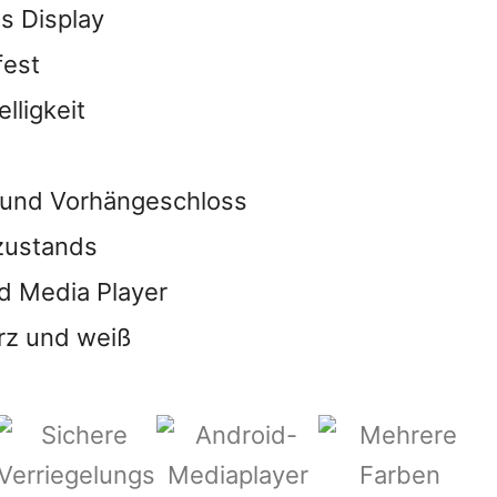
s Display
fest
lligkeit
 und Vorhängeschloss
zustands
id Media Player
arz und weiß