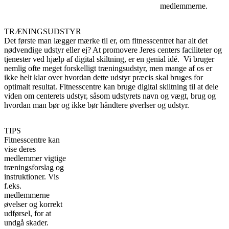
medlemmerne.
TRÆNINGSUDSTYR
Det første man lægger mærke til er, om fitnesscentret har alt det
nødvendige udstyr eller ej? At promovere Jeres centers faciliteter og
tjenester ved hjælp af digital skiltning, er en genial idé. Vi bruger
nemlig ofte meget forskelligt træningsudstyr, men mange af os er
ikke helt klar over hvordan dette udstyr præcis skal bruges for
optimalt resultat. Fitnesscentre kan bruge digital skiltning til at dele
viden om centerets udstyr, såsom udstyrets navn og vægt, brug og
hvordan man bør og ikke bør håndtere øverlser og udstyr.
TIPS
Fitnesscentre kan
vise deres
medlemmer vigtige
træningsforslag og
instruktioner. Vis
f.eks.
medlemmerne
øvelser og korrekt
udførsel, for at
undgå skader.