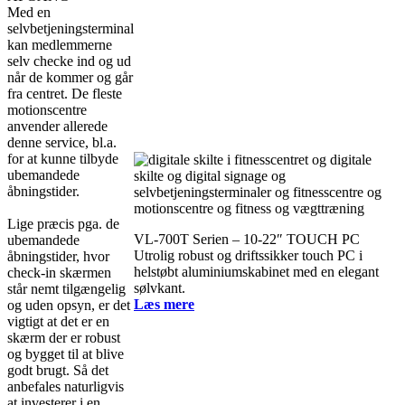
Med en
selvbetjeningsterminal
kan medlemmerne
selv checke ind og ud
når de kommer og går
fra centret. De fleste
motionscentre
anvender allerede
denne service, bl.a.
for at kunne tilbyde
ubemandede
åbningstider.
Lige præcis pga. de
VL-700T Serien – 10-22″ TOUCH PC
ubemandede
Utrolig robust og driftssikker touch PC i
åbningstider, hvor
helstøbt aluminiumskabinet med en elegant
check-in skærmen
sølvkant.
står nemt tilgængelig
Læs mere
og uden opsyn, er det
vigtigt at det er en
skærm der er robust
og bygget til at blive
godt brugt. Så det
anbefales naturligvis
at investerer i en