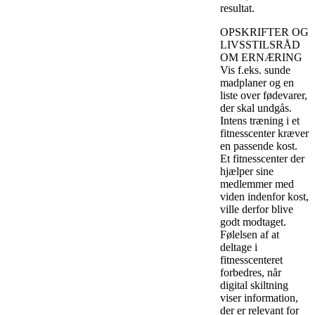
resultat.
OPSKRIFTER OG
LIVSSTILSRÅD
OM ERNÆRING
Vis f.eks. sunde
madplaner og en
liste over fødevarer,
der skal undgås.
Intens træning i et
fitnesscenter kræver
en passende kost.
Et fitnesscenter der
hjælper sine
medlemmer med
viden indenfor kost,
ville derfor blive
godt modtaget.
Følelsen af ​​at
deltage i
fitnesscenteret
forbedres, når
digital skiltning
viser information,
der er relevant for