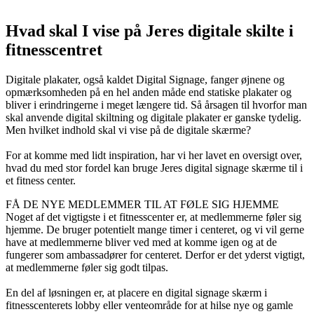
Hvad skal I vise på Jeres digitale skilte i
fitnesscentret
Digitale plakater, også kaldet Digital Signage, fanger øjnene og
opmærksomheden på en hel anden måde end statiske plakater og
bliver i erindringerne i meget længere tid. Så årsagen til hvorfor man
skal anvende digital skiltning og digitale plakater er ganske tydelig.
Men hvilket indhold skal vi vise på de digitale skærme?
For at komme med lidt inspiration, har vi her lavet en oversigt over,
hvad du med stor fordel kan bruge Jeres digital signage skærme til i
et fitness center.
FÅ DE NYE MEDLEMMER TIL AT FØLE SIG HJEMME
Noget af det vigtigste i et fitnesscenter er, at medlemmerne føler sig
hjemme. De bruger potentielt mange timer i centeret, og vi vil gerne
have at medlemmerne bliver ved med at komme igen og at de
fungerer som ambassadører for centeret. Derfor er det yderst vigtigt,
at medlemmerne føler sig godt tilpas.
En del af løsningen er, at placere en digital signage skærm i
fitnesscenterets lobby eller venteområde for at hilse nye og gamle