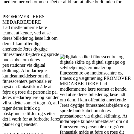
medlemmer velkommen. Det er altid rart at blive budt inden for.
PROMOVER JERES
MEDARBEJDERE
Lad medlemmerne lære
teamet at kende, ved at se
deres billeder og læse lidt om
dem. I kan offentligt
anerkende Jeres dygtige
fitnessmedarbejdere og sprede
budskabet om deres
præstationer via digital
skiltning. At indarbejde
kundeanmeldelser om dit
fitnesscenters personale er
også en fantastisk måde at
fejre og rose dit personale på.
Jeres medarbejdere og kunder
vil se dette som et tegn på, at I
tager deres kritik og
påskønnelse til Jer og sætter
det i værk for at forbedre Jeres
planer og tjenester.