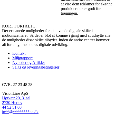
at vise dem reklamer for skønne
produkter der er godt for
træningen.
KORT FORTALT…
Der er uanede muligheder for at anvende digitale skilte i
motionscenteret. Så det er blot at komme i gang med at udnytte alle
de muligheder disse skilte tilbyder. Inden de andre centrer kommer
alt for langt med deres digitale udvikling.
Kontakt
Miljørapport
Nyheder og Artikler
Salgs og leveringsbetingelser
CVR. 27 23 48 28
VisionLine ApS
Hørkær 20, 3. sal
2730 Herlev
44 52 51 00
in
**
@
********
ne.dk