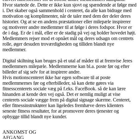
Hvor startede de. Dette er ikke kun sjovt og spændende at følge med
i. Det skaber også sammenhold i centeret, da alle kan bidrage med
motivation og komplimenter, når de taler med dem der deler deres
historier. Og at se en andens præstationer eller milepæle inspirerer
og motiverer andre medlemmer til at følge i deres fodspor. Hvor er
de i dag. Er de i mål, eller er de stadig på vej og holder hovedet højt.
Medlemmers rejser mod et opnået mål og deres udsagn om centrets
rolle, øger desuden troværdigheden og tilliden blandt nye
medlemmer.
Digital skiltning kan bruges på et utal af måder til at fremvise Jeres
medlemmers milepæle. Medlemmerne kan bl.a. poste før og efter
billeder af sig selv for at inspirere andre.
Hvis motionscenteret ikke har egen software til at poste
medlemmernes før og efterbilleder, så kan dette gøres via
fitnesscenterets sociale væg på f.eks. FaceBook. så de kan lære
hinanden at kende den vej også. Det er nemlig muligt at vise
centerets sociale vægge frem på digital signage skærme. Centeret,
eller fitnessinstruktører kan ligeledes fremhæve deres klienters
seneste fitness resultater, for at promovere deres tjenester og
opbygge tillid blandt nye kunder.
ANKOMST OG
AFGANG