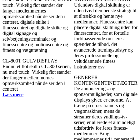
Udendørs digital skiltning er
uden tvivl den bedste strategi til
at tiltrække og hente nye
medlemmer. Fitnesscentre kan
placere digital skiltning uden for
fitnesscentret, for at fortælle
forbipasserende om Jeres
spændende tilbud, det
avancerede træningsudstyr og
Jeres professionelle og
CL-800T GULVDISPLAY
veluddannede fitness
Endnu et flot skilt i CL-800 serien,
instruktører osv.
nu med touch. Virkelig flot stander
GENERER
der fanger medlemmernes
KONTINGENTINDTÆGTER
opmærksomhed når de ser den i
De annoncerings- og
centeret
sponsormuligheder, som digitale
Læs mere
displays giver, er enorme. At
træne på cross trainers og
vægtmaskiner, mens de
streamer deres yndlings-tv-
serier, er allerede et almindeligt
tidsfordriv for Jeres fitness-
medlemmer. Brug
medlemmernes tid i centeret til