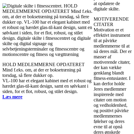
at opdatere de
digitale skilte.
MOTIVERENDE
CITATER
Motivation er et
effektivt instrument
til at påvirke
medlemmerne til at
nå deres mål. Der er
masser af
motiverende citater,
HOLD MEDLEMMERNE OPDATERET
der kan vække
Mind f.eks. om, at der er boksetræning på
genklang blandt
torsdag, så flere dukker op.
fitness-entusiaster. I
VL-100 har et elegant kabinet med et robust og
kan derfor holde
hærdet glas-til-kant design, samt en sølvkant i
Jeres medlemmer
siden, for et flot, robust, og stilet design.
inspirerede med
Læs mere
citater om motion
og vedholdenhed,
og positivt påvirke
medlemmernes
følelser og deres
evne til at opnå
deres ønskede