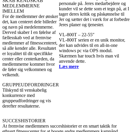
SKAB KENDSKAB
MEDLEMMERNE
IMELLEM
For de medlemmer der ønsker
det, kan centeret dele billeder
og navn på medelemmerne.
Derved skaber I en følelse af
VL-800T – 22-55″
fællesskab ved at fremvise
VL-800T serien er en unik monitor,
medlemmer af fitnesscenteret,
der kan udvides til en all-in-one
så alle kender alle. Resultatet
windows pc via OPS modul.
er loyalitet til dit specifikke
Skærmen har touch hvis man vil
center eller centerkæden, da
anvende dette.
medlemmerne kommer hvor
Læs mere
de føler sig velkommen og
velkendt.
GRUPPEUDFORDRINGER
Tilskynd til venskabelig
konkurrence med
gruppeudfordringer og vis
derefter resultaterne.
SUCCESHISTORIER
At fremvise medlemmers succeshistorier er en smart taktik for
ethvert fitnesscenter for at booste andre medlemmers kampånd.