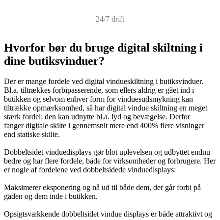
24/7 drift
Hvorfor bør du bruge digital skiltning i
dine butiksvinduer?
Der er mange fordele ved digital vindueskiltning i butiksvinduer.
Bl.a. tiltrækkes forbipasserende, som ellers aldrig er gået ind i
butikken og selvom enhver form for vinduesudsmykning kan
tiltrække opmærksomhed, så har digital vindue skiltning en meget
stærk fordel: den kan udnytte bl.a. lyd og bevægelse. Derfor
fanger digitale skilte i gennemsnit mere end 400% flere visninger
end statiske skilte.
Dobbeltsidet vinduedisplays gør blot uplevelsen og udbyttet endnu
bedre og har flere fordele, både for virksomheder og forbrugere. Her
er nogle af fordelene ved dobbeltsidede vinduedisplays:
Maksimerer eksponering og nå ud til både dem, der går forbi på
gaden og dem inde i butikken.
Opsigtsvækkende dobbeltsidet vindue displays er både attraktivt og