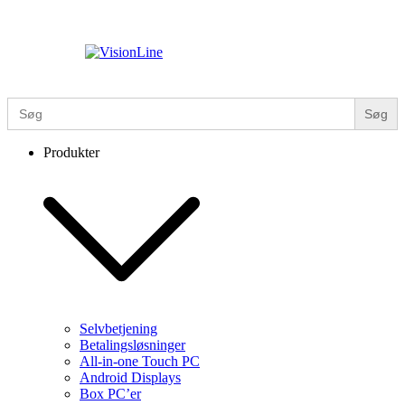
Skip
to
content
VisionLine
Search
for:
Produkter
Selvbetjening
Betalingsløsninger
All-in-one Touch PC
Android Displays
Box PC’er