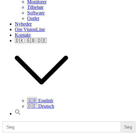
Monitorer
Tilbehør
Software
Outlet
Nyheder
Om VisionLine
Kontakt
🇩🇰 🇬🇧 🇩🇪
🇬🇧 English
🇩🇪 Deutsch
Search
for:
Search
for: