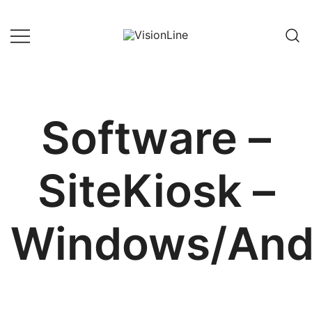
Skip
to
content
VisionLine
Software –
SiteKiosk –
Windows/And