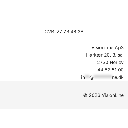
CVR. 27 23 48 28
VisionLine ApS
Hørkær 20, 3. sal
2730 Herlev
44 52 51 00
in
**
@
********
ne.dk
© 2026 VisionLine