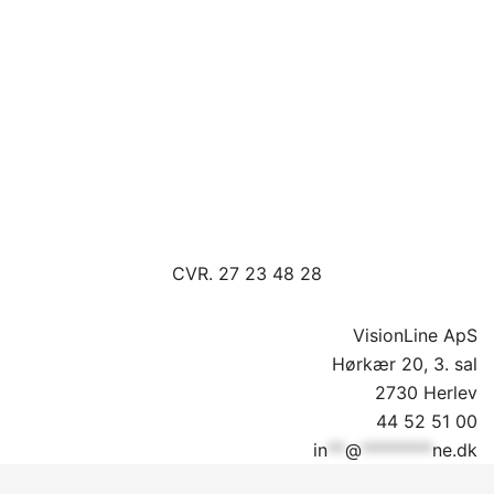
CVR. 27 23 48 28
VisionLine ApS
Hørkær 20, 3. sal
2730 Herlev
44 52 51 00
in
**
@
********
ne.dk