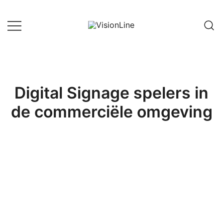
Ga
naar
de
VisionLine
inhoud
Digital Signage spelers in
de commerciële omgeving