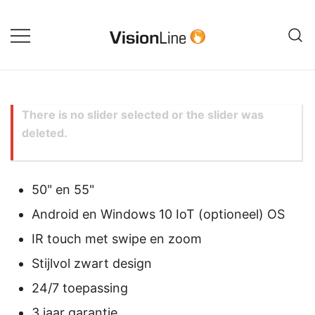
Ga
naar
de
CL-800t
VisionLine
inhoud
There is no slider selected or the slider was
deleted.
50" en 55"
Android en Windows 10 IoT (optioneel) OS
IR touch met swipe en zoom
Stijlvol zwart design
24/7 toepassing
3 jaar garantie