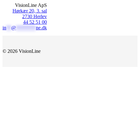
VisionLine ApS
Hørkær 20, 3. sal
2730 Herlev
44 52 51 00
in
**
@
********
ne.dk
© 2026 VisionLine