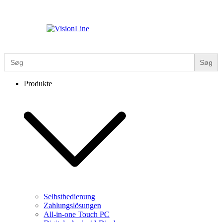
Zum
Inhalt
springen
VisionLine
Search
for:
Produkte
Selbstbedienung
Zahlungslösungen
All-in-one Touch PC