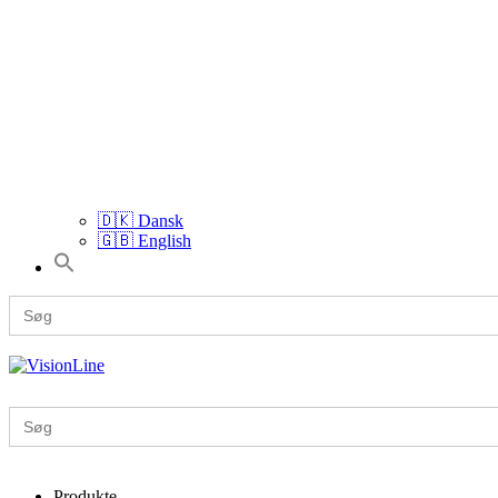
🇩🇰 Dansk
🇬🇧 English
Search
for:
VisionLine
Search
for:
Produkte