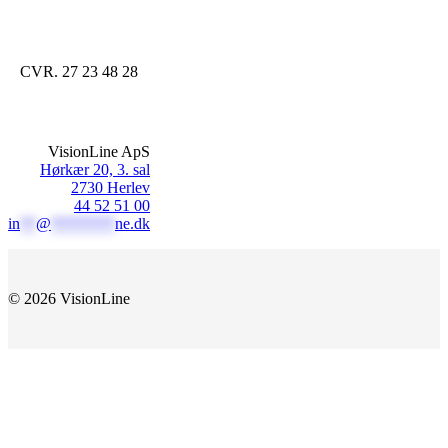
CVR. 27 23 48 28
VisionLine ApS
Hørkær 20, 3. sal
2730 Herlev
44 52 51 00
in
**
@
********
ne.dk
© 2026 VisionLine