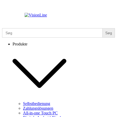
Zum
Inhalt
springen
VisionLine
Search
for:
Produkte
Selbstbedienung
Zahlungslösungen
All-in-one Touch PC