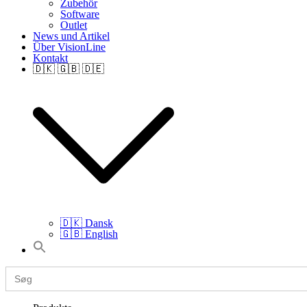
Zubehör
Software
Outlet
News und Artikel
Über VisionLine
Kontakt
🇩🇰 🇬🇧 🇩🇪
🇩🇰 Dansk
🇬🇧 English
Search
for:
Search
for: