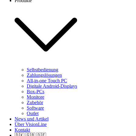
Produkte
Selbstbedienung
Zahlungslösungen
All-in-one Touch PC
Digitale Android-Displays
Box-PCs
Monitore
Zubehör
Software
Outlet
News und Artikel
Über VisionLine
Kontakt
🇩🇰 🇬🇧 🇩🇪