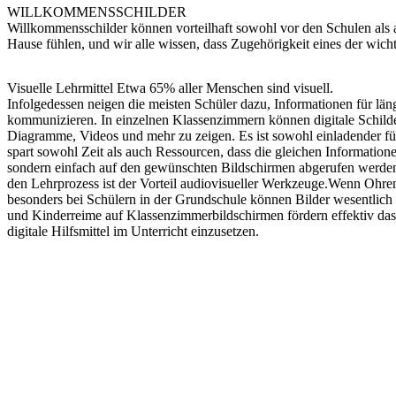
WILLKOMMENSSCHILDER
Willkommensschilder können vorteilhaft sowohl vor den Schulen als au
Hause fühlen, und wir alle wissen, dass Zugehörigkeit eines der wich
Visuelle Lehrmittel Etwa 65% aller Menschen sind visuell.
Infolgedessen neigen die meisten Schüler dazu, Informationen für län
kommunizieren. In einzelnen Klassenzimmern können digitale Schilde
Diagramme, Videos und mehr zu zeigen. Es ist sowohl einladender für d
spart sowohl Zeit als auch Ressourcen, dass die gleichen Informatio
sondern einfach auf den gewünschten Bildschirmen abgerufen werden m
den Lehrprozess ist der Vorteil audiovisueller Werkzeuge.Wenn Ohren 
besonders bei Schülern in der Grundschule können Bilder wesentlich
und Kinderreime auf Klassenzimmerbildschirmen fördern effektiv das 
digitale Hilfsmittel im Unterricht einzusetzen.